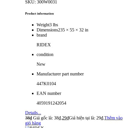
SKU: 300W0031
Product information
Weight
3 lbs
Dimensions
235 × 55 × 32 in
brand
RIDEX
condition
New
Manufacturer part number
447K0104
EAN number
4059191242054
Details...
38
₫
Giá gốc là: 38₫.
29
₫
Giá hiện tại là: 29₫.
Thêm vào
giỏ hàng