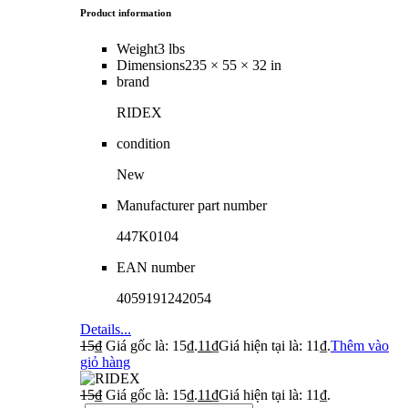
Product information
Weight
3 lbs
Dimensions
235 × 55 × 32 in
brand
RIDEX
condition
New
Manufacturer part number
447K0104
EAN number
4059191242054
Details...
15
₫
Giá gốc là: 15₫.
11
₫
Giá hiện tại là: 11₫.
Thêm vào
giỏ hàng
15
₫
Giá gốc là: 15₫.
11
₫
Giá hiện tại là: 11₫.