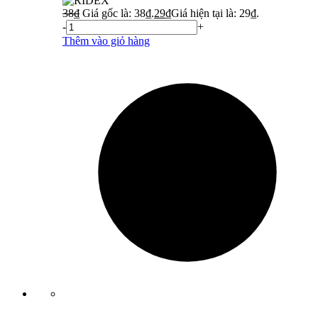
38
₫
Giá gốc là: 38₫.
29
₫
Giá hiện tại là: 29₫.
-
+
Thêm vào giỏ hàng