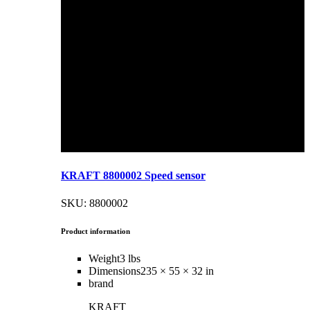
KRAFT 8800002 Speed sensor
SKU: 8800002
Product information
Weight
3 lbs
Dimensions
235 × 55 × 32 in
brand
KRAFT