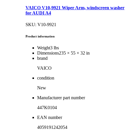
VAICO V10-9921 Wiper Arm, windscreen washer
for AUDI A4
SKU: V10-9921
Product information
Weight
3 lbs
Dimensions
235 × 55 × 32 in
brand
VAICO
condition
New
Manufacturer part number
447K0104
EAN number
4059191242054