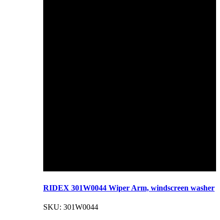
RIDEX 301W0044 Wiper Arm, windscreen washer
SKU: 301W0044