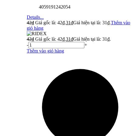
4059191242054
Details...
42
₫
Giá gốc là: 42₫.
31
₫
Giá hiện tại là: 31₫.
Thêm vào
giỏ hàng
42
₫
Giá gốc là: 42₫.
31
₫
Giá hiện tại là: 31₫.
-
+
Thêm vào giỏ hàng