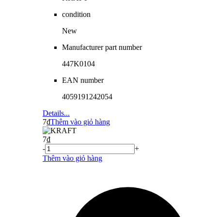
condition
New
Manufacturer part number
447K0104
EAN number
4059191242054
Details...
7
₫
Thêm vào giỏ hàng
7
₫
-
+
Thêm vào giỏ hàng