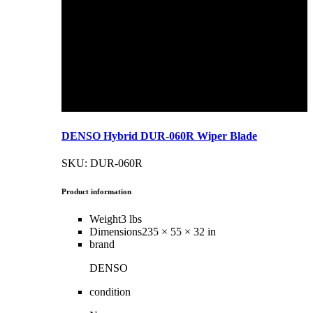
DENSO Hybrid DUR-060R Wiper Blade
SKU: DUR-060R
Product information
Weight
3 lbs
Dimensions
235 × 55 × 32 in
brand
DENSO
condition