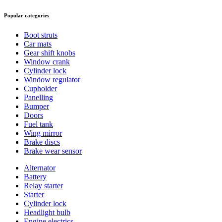
Popular categories
Boot struts
Car mats
Gear shift knobs
Window crank
Cylinder lock
Window regulator
Cupholder
Panelling
Bumper
Doors
Fuel tank
Wing mirror
Brake discs
Brake wear sensor
Alternator
Battery
Relay starter
Starter
Cylinder lock
Headlight bulb
Engine electrics