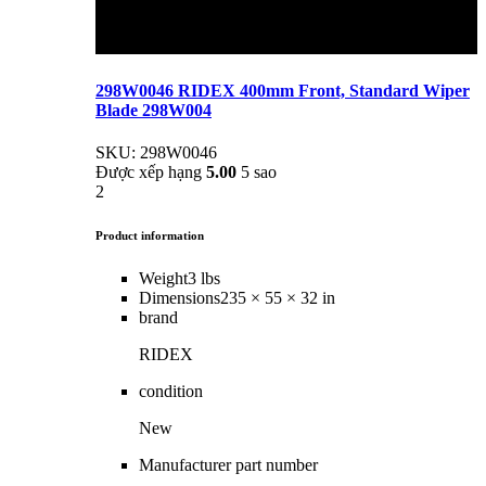
298W0046 RIDEX 400mm Front, Standard Wiper
Blade 298W004
SKU: 298W0046
Được xếp hạng
5.00
5 sao
2
Product information
Weight
3 lbs
Dimensions
235 × 55 × 32 in
brand
RIDEX
condition
New
Manufacturer part number