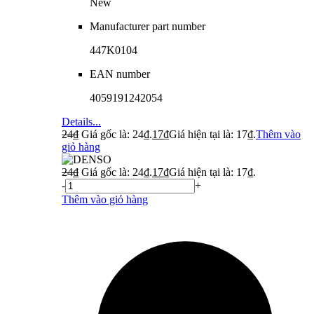
New
Manufacturer part number
447K0104
EAN number
4059191242054
Details...
24
₫
Giá gốc là: 24₫.
17
₫
Giá hiện tại là: 17₫.
Thêm vào
giỏ hàng
24
₫
Giá gốc là: 24₫.
17
₫
Giá hiện tại là: 17₫.
-
+
Thêm vào giỏ hàng