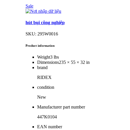
Sale
hút bụi công nghiệp
SKU: 295W0016
Product information
Weight
3 lbs
Dimensions
235 × 55 × 32 in
brand
RIDEX
condition
New
Manufacturer part number
447K0104
EAN number