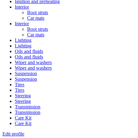
Ignition and preheating
Interior
Boot struts
Car mats
Interior
Boot struts
Car mats
Lighting
Lighting
Oils and fluids
Oils and fluids
Wiper and washers
Wiper and washers
Suspension
Suspension
Tires
Tires
Steering
Steering
Transmission
Transmission
Care Kit
Care Kit
Edit profile