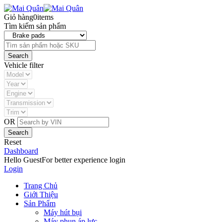
Giỏ hàng
0
items
Tìm kiếm sản phẩm
Vehicle filter
OR
Reset
Dashboard
Hello Guest
For better experience login
Login
Trang Chủ
Giới Thiệu
Sản Phẩm
Máy hút bụi
Máy phun áp lực