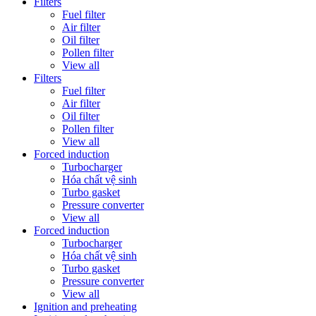
Filters
Fuel filter
Air filter
Oil filter
Pollen filter
View all
Filters
Fuel filter
Air filter
Oil filter
Pollen filter
View all
Forced induction
Turbocharger
Hóa chất vệ sinh
Turbo gasket
Pressure converter
View all
Forced induction
Turbocharger
Hóa chất vệ sinh
Turbo gasket
Pressure converter
View all
Ignition and preheating