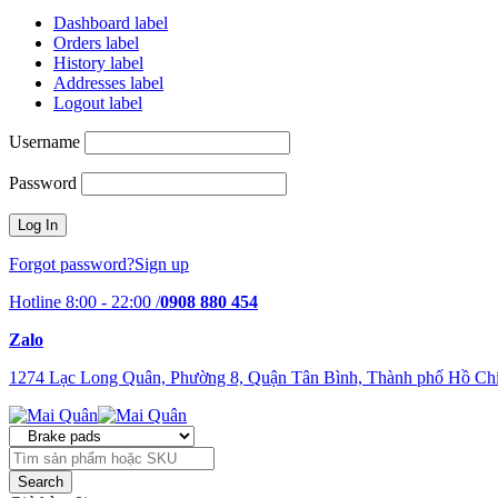
Dashboard label
Orders label
History label
Addresses label
Logout label
Username
Password
Forgot password?
Sign up
Hotline 8:00 - 22:00 /
0908 880 454
Zalo
1274 Lạc Long Quân, Phường 8, Quận Tân Bình, Thành phố Hồ Ch