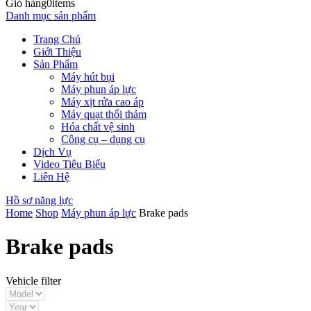
Giỏ hàng
0
items
Danh mục sản phẩm
Trang Chủ
Giới Thiệu
Sản Phẩm
Máy hút bụi
Máy phun áp lực
Máy xịt rửa cao áp
Máy quạt thổi thảm
Hóa chất vệ sinh
Công cụ – dụng cụ
Dịch Vụ
Video Tiêu Biểu
Liên Hệ
Hồ sơ năng lực
Home
Shop
Máy phun áp lực
Brake pads
Brake pads
Vehicle filter