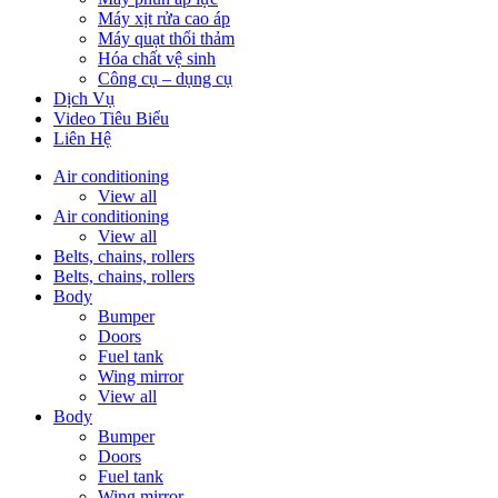
Máy xịt rửa cao áp
Máy quạt thổi thảm
Hóa chất vệ sinh
Công cụ – dụng cụ
Dịch Vụ
Video Tiêu Biểu
Liên Hệ
Air conditioning
View all
Air conditioning
View all
Belts, chains, rollers
Belts, chains, rollers
Body
Bumper
Doors
Fuel tank
Wing mirror
View all
Body
Bumper
Doors
Fuel tank
Wing mirror