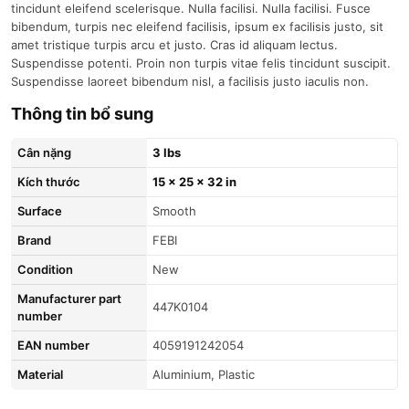
tincidunt eleifend scelerisque. Nulla facilisi. Nulla facilisi. Fusce
bibendum, turpis nec eleifend facilisis, ipsum ex facilisis justo, sit
amet tristique turpis arcu et justo. Cras id aliquam lectus.
Suspendisse potenti. Proin non turpis vitae felis tincidunt suscipit.
Suspendisse laoreet bibendum nisl, a facilisis justo iaculis non.
Thông tin bổ sung
Cân nặng
3 lbs
Kích thước
15 × 25 × 32 in
Surface
Smooth
brand
FEBI
condition
New
Manufacturer part
447K0104
number
EAN number
4059191242054
material
Aluminium, Plastic