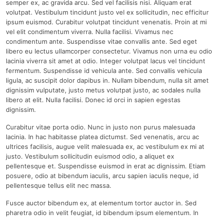
semper ex, ac gravida arcu. Sed vel facilisis nisi. Aliquam erat
volutpat. Vestibulum tincidunt justo vel ex sollicitudin, nec efficitur
ipsum euismod. Curabitur volutpat tincidunt venenatis. Proin at mi
vel elit condimentum viverra. Nulla facilisi. Vivamus nec
condimentum ante. Suspendisse vitae convallis ante. Sed eget
libero eu lectus ullamcorper consectetur. Vivamus non urna eu odio
lacinia viverra sit amet at odio. Integer volutpat lacus vel tincidunt
fermentum. Suspendisse id vehicula ante. Sed convallis vehicula
ligula, ac suscipit dolor dapibus in. Nullam bibendum, nulla sit amet
dignissim vulputate, justo metus volutpat justo, ac sodales nulla
libero at elit. Nulla facilisi. Donec id orci in sapien egestas
dignissim.
Curabitur vitae porta odio. Nunc in justo non purus malesuada
lacinia. In hac habitasse platea dictumst. Sed venenatis, arcu ac
ultrices facilisis, augue velit malesuada ex, ac vestibulum ex mi at
justo. Vestibulum sollicitudin euismod odio, a aliquet ex
pellentesque et. Suspendisse euismod in erat ac dignissim. Etiam
posuere, odio at bibendum iaculis, arcu sapien iaculis neque, id
pellentesque tellus elit nec massa.
Fusce auctor bibendum ex, at elementum tortor auctor in. Sed
pharetra odio in velit feugiat, id bibendum ipsum elementum. In