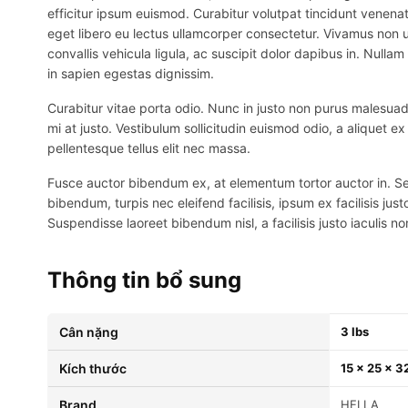
efficitur ipsum euismod. Curabitur volutpat tincidunt venenat
eget libero eu lectus ullamcorper consectetur. Vivamus non ur
convallis vehicula ligula, ac suscipit dolor dapibus in. Nullam 
in sapien egestas dignissim.
Curabitur vitae porta odio. Nunc in justo non purus malesuada
mi at justo. Vestibulum sollicitudin euismod odio, a aliquet 
pellentesque tellus elit nec massa.
Fusce auctor bibendum ex, at elementum tortor auctor in. Sed p
bibendum, turpis nec eleifend facilisis, ipsum ex facilisis just
Suspendisse laoreet bibendum nisl, a facilisis justo iaculis no
Thông tin bổ sung
Cân nặng
3 lbs
Kích thước
15 × 25 × 32
brand
HELLA