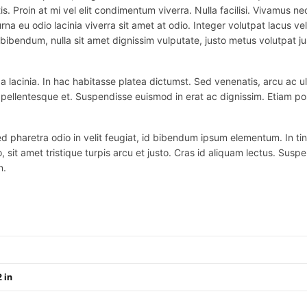
is. Proin at mi vel elit condimentum viverra. Nulla facilisi. Vivamus
na eu odio lacinia viverra sit amet at odio. Integer volutpat lacus v
bibendum, nulla sit amet dignissim vulputate, justo metus volutpat justo
 lacinia. In hac habitasse platea dictumst. Sed venenatis, arcu ac ul
ex pellentesque et. Suspendisse euismod in erat ac dignissim. Etiam po
haretra odio in velit feugiat, id bibendum ipsum elementum. In tincidu
o, sit amet tristique turpis arcu et justo. Cras id aliquam lectus. Suspe
n.
 in