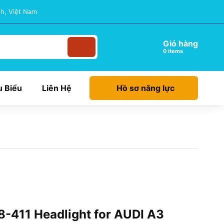
h, Việt Nam
Giỏ hàng
items
u Biểu
Liên Hệ
Hồ sơ năng lực
-411 Headlight for AUDI A3