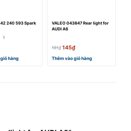
42 240 593 Spark
VALEO 043847 Rear light for
AUDI A6
1
145
₫
191
₫
giỏ hàng
Thêm vào giỏ hàng