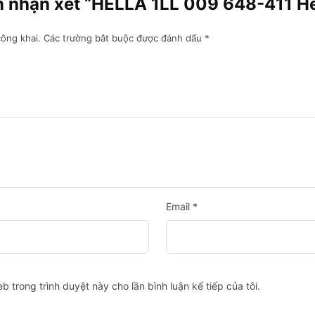
ên nhận xét “HELLA 1LL 009 648-411 He
ông khai.
Các trường bắt buộc được đánh dấu
*
Email
*
eb trong trình duyệt này cho lần bình luận kế tiếp của tôi.