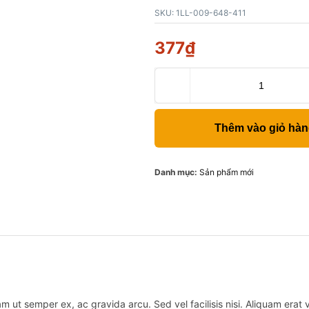
SKU:
1LL-009-648-411
377
₫
Thêm vào giỏ hà
Danh mục:
Sản phẩm mới
m ut semper ex, ac gravida arcu. Sed vel facilisis nisi. Aliquam erat vo