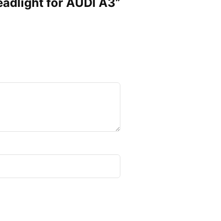
adlight for AUDI A3”