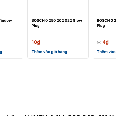
Window
BOSCH 0 250 202 022 Glow
BOSCH 0 2
Plug
Plug
10
₫
4
₫
5
₫
ng
Thêm vào giỏ hàng
Thêm vào 