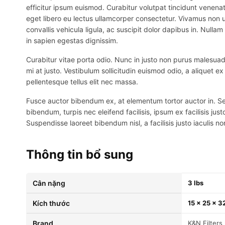
efficitur ipsum euismod. Curabitur volutpat tincidunt venenat
eget libero eu lectus ullamcorper consectetur. Vivamus non ur
convallis vehicula ligula, ac suscipit dolor dapibus in. Nullam 
in sapien egestas dignissim.
Curabitur vitae porta odio. Nunc in justo non purus malesuada
mi at justo. Vestibulum sollicitudin euismod odio, a aliquet 
pellentesque tellus elit nec massa.
Fusce auctor bibendum ex, at elementum tortor auctor in. Sed p
bibendum, turpis nec eleifend facilisis, ipsum ex facilisis just
Suspendisse laoreet bibendum nisl, a facilisis justo iaculis no
Thông tin bổ sung
Cân nặng
3 lbs
Kích thước
15 × 25 × 32
brand
K&N Filters