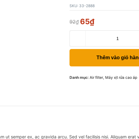
SKU:
33-2888
65
₫
92
₫
Thêm vào giỏ hà
Danh mục:
Air filter
,
Máy xịt rửa cao áp
m ut semper ex, ac gravida arcu. Sed vel facilisis nisi. Aliquam erat vo