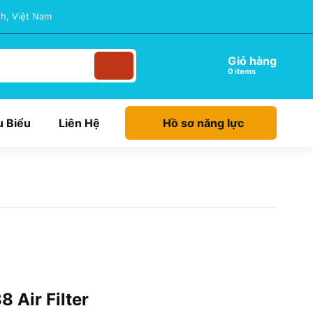
h, Việt Nam
Giỏ hàng
items
u Biểu
Liên Hệ
Hồ sơ năng lực
 Air Filter