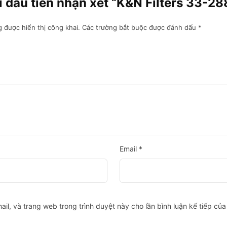
 đầu tiên nhận xét “K&N Filters 33-288
 được hiển thị công khai.
Các trường bắt buộc được đánh dấu
*
Email
*
ail, và trang web trong trình duyệt này cho lần bình luận kế tiếp của 