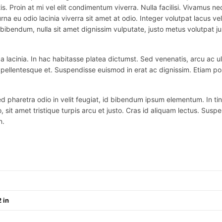
is. Proin at mi vel elit condimentum viverra. Nulla facilisi. Vivamus
na eu odio lacinia viverra sit amet at odio. Integer volutpat lacus v
bibendum, nulla sit amet dignissim vulputate, justo metus volutpat justo
 lacinia. In hac habitasse platea dictumst. Sed venenatis, arcu ac ul
ex pellentesque et. Suspendisse euismod in erat ac dignissim. Etiam po
haretra odio in velit feugiat, id bibendum ipsum elementum. In tincidu
o, sit amet tristique turpis arcu et justo. Cras id aliquam lectus. Suspe
n.
 in