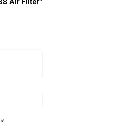
8 Air Filter”
tôi.