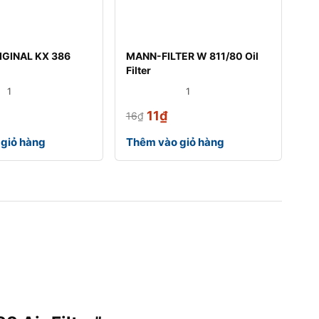
GINAL KX 386
MANN-FILTER W 811/80 Oil
Filter
1
1
11
₫
16
₫
giỏ hàng
Thêm vào giỏ hàng