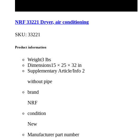
NRF 33221 Dryer, air conditioning
SKU: 33221
Product information
Weight
3 lbs
Dimensions
15 × 25 × 32 in
Supplementary Article/Info 2
without pipe
brand
NRF
condition
New
Manufacturer part number