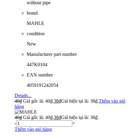
without pipe
brand
MAHLE
condition
New
Manufacturer part number
447K0104
EAN number
4059191242054
Details...
40
₫
Giá gốc là: 40₫.
38
₫
Giá hiện tại là: 38₫.
Thêm vào giỏ
hàng
40
₫
Giá gốc là: 40₫.
38
₫
Giá hiện tại là: 38₫.
-
+
Thêm vào giỏ hàng