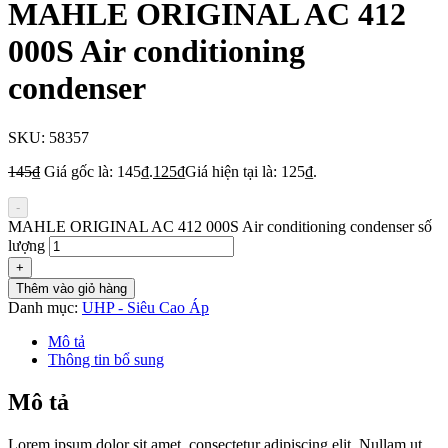
MAHLE ORIGINAL AC 412
000S Air conditioning
condenser
SKU:
58357
145
₫
Giá gốc là: 145₫.
125
₫
Giá hiện tại là: 125₫.
-
MAHLE ORIGINAL AC 412 000S Air conditioning condenser số
lượng
+
Thêm vào giỏ hàng
Danh mục:
UHP - Siêu Cao Áp
Mô tả
Thông tin bổ sung
Mô tả
Lorem ipsum dolor sit amet, consectetur adipiscing elit. Nullam ut