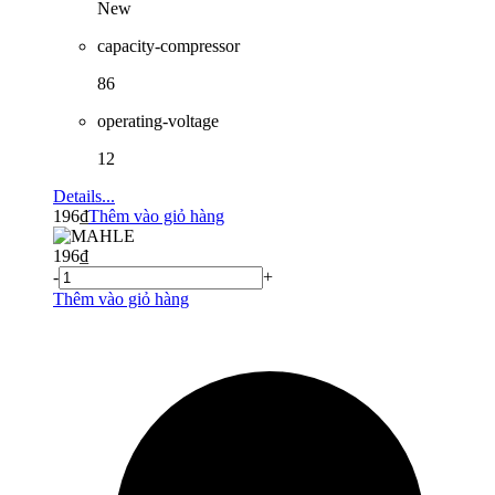
New
capacity-compressor
86
operating-voltage
12
Details...
196
₫
Thêm vào giỏ hàng
196
₫
-
+
Thêm vào giỏ hàng