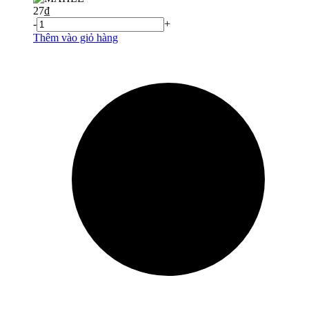
27
₫
-
+
Thêm vào giỏ hàng