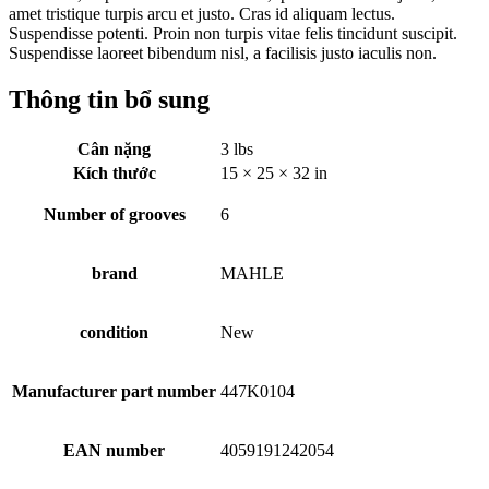
amet tristique turpis arcu et justo. Cras id aliquam lectus.
Suspendisse potenti. Proin non turpis vitae felis tincidunt suscipit.
Suspendisse laoreet bibendum nisl, a facilisis justo iaculis non.
Thông tin bổ sung
Cân nặng
3 lbs
Kích thước
15 × 25 × 32 in
Number of grooves
6
brand
MAHLE
condition
New
Manufacturer part number
447K0104
EAN number
4059191242054