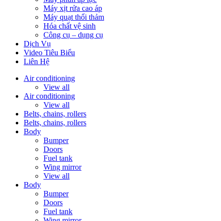
Máy xịt rửa cao áp
Máy quạt thổi thảm
Hóa chất vệ sinh
Công cụ – dụng cụ
Dịch Vụ
Video Tiêu Biểu
Liên Hệ
Air conditioning
View all
Air conditioning
View all
Belts, chains, rollers
Belts, chains, rollers
Body
Bumper
Doors
Fuel tank
Wing mirror
View all
Body
Bumper
Doors
Fuel tank
Wing mirror