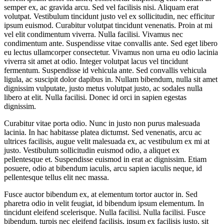
semper ex, ac gravida arcu. Sed vel facilisis nisi. Aliquam erat
volutpat. Vestibulum tincidunt justo vel ex sollicitudin, nec efficitur
ipsum euismod. Curabitur volutpat tincidunt venenatis. Proin at mi
vel elit condimentum viverra. Nulla facilisi. Vivamus nec
condimentum ante. Suspendisse vitae convallis ante. Sed eget libero
eu lectus ullamcorper consectetur. Vivamus non urna eu odio lacinia
viverra sit amet at odio. Integer volutpat lacus vel tincidunt
fermentum. Suspendisse id vehicula ante. Sed convallis vehicula
ligula, ac suscipit dolor dapibus in. Nullam bibendum, nulla sit amet
dignissim vulputate, justo metus volutpat justo, ac sodales nulla
libero at elit. Nulla facilisi. Donec id orci in sapien egestas
dignissim.
Curabitur vitae porta odio. Nunc in justo non purus malesuada
lacinia. In hac habitasse platea dictumst. Sed venenatis, arcu ac
ultrices facilisis, augue velit malesuada ex, ac vestibulum ex mi at
justo. Vestibulum sollicitudin euismod odio, a aliquet ex
pellentesque et. Suspendisse euismod in erat ac dignissim. Etiam
posuere, odio at bibendum iaculis, arcu sapien iaculis neque, id
pellentesque tellus elit nec massa.
Fusce auctor bibendum ex, at elementum tortor auctor in. Sed
pharetra odio in velit feugiat, id bibendum ipsum elementum. In
tincidunt eleifend scelerisque. Nulla facilisi. Nulla facilisi. Fusce
bibendum, turpis nec eleifend facilisis, ipsum ex facilisis justo, sit