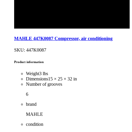
MAHLE 447K0087 Compressor, air conditioning
SKU: 447K0087
Product information
Weight
3 lbs
Dimensions
15 × 25 × 32 in
Number of grooves
6
brand
MAHLE
condition