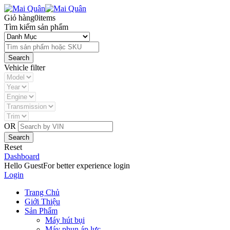
Giỏ hàng
0
items
Tìm kiếm sản phẩm
Vehicle filter
OR
Reset
Dashboard
Hello Guest
For better experience login
Login
Trang Chủ
Giới Thiệu
Sản Phẩm
Máy hút bụi
Máy phun áp lực