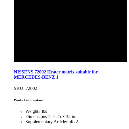
NISSENS 72002 Heater matrix suitable for
MERCEDES-BENZ 1
SKU: 72002
Product information
Weight
3 lbs
Dimensions
15 × 25 × 32 in
Supplementary Article/Info 2