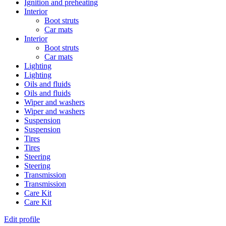
Ignition and preheating
Interior
Boot struts
Car mats
Interior
Boot struts
Car mats
Lighting
Lighting
Oils and fluids
Oils and fluids
Wiper and washers
Wiper and washers
Suspension
Suspension
Tires
Tires
Steering
Steering
Transmission
Transmission
Care Kit
Care Kit
Edit profile