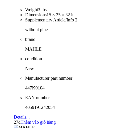
Weight
3 lbs
Dimensions
15 × 25 × 32 in
Supplementary Article/Info 2
without pipe
brand
MAHLE
condition
New
Manufacturer part number
447K0104
EAN number
4059191242054
Details...
27
₫
Thêm vào giỏ hàng