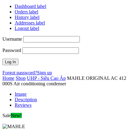
Dashboard label
Orders label
History label
Addresses label
Logout label
Username
Password
Forgot password?
Sign up
Home
Shop
UHP - Siêu Cao Áp
MAHLE ORIGINAL AC 412
000S Air conditioning condenser
Image
Description
Reviews
Sale
New!