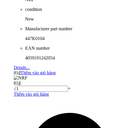
condition
New
Manufacturer part number
447K0104
EAN number
4059191242054
Details...
81
₫
Thêm vào giỏ hàng
81
₫
-
+
Thêm vào giỏ hàng