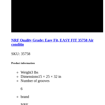
NRF Quality Grade: Easy Fit, EASY FIT 35758 Air
conditio
SKU: 35758
Product information
Weight
3 lbs
Dimensions
15 × 25 × 32 in
Number of grooves
6
brand
NRF