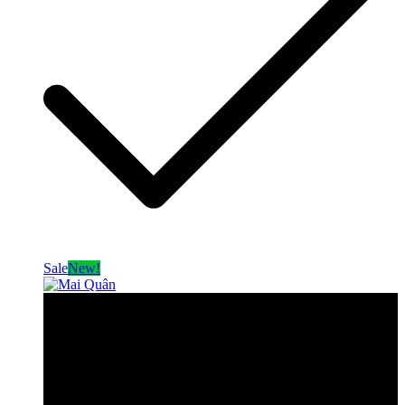
Sale
New!