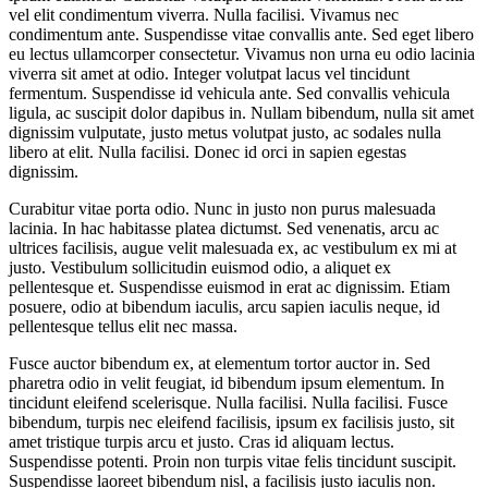
vel elit condimentum viverra. Nulla facilisi. Vivamus nec
condimentum ante. Suspendisse vitae convallis ante. Sed eget libero
eu lectus ullamcorper consectetur. Vivamus non urna eu odio lacinia
viverra sit amet at odio. Integer volutpat lacus vel tincidunt
fermentum. Suspendisse id vehicula ante. Sed convallis vehicula
ligula, ac suscipit dolor dapibus in. Nullam bibendum, nulla sit amet
dignissim vulputate, justo metus volutpat justo, ac sodales nulla
libero at elit. Nulla facilisi. Donec id orci in sapien egestas
dignissim.
Curabitur vitae porta odio. Nunc in justo non purus malesuada
lacinia. In hac habitasse platea dictumst. Sed venenatis, arcu ac
ultrices facilisis, augue velit malesuada ex, ac vestibulum ex mi at
justo. Vestibulum sollicitudin euismod odio, a aliquet ex
pellentesque et. Suspendisse euismod in erat ac dignissim. Etiam
posuere, odio at bibendum iaculis, arcu sapien iaculis neque, id
pellentesque tellus elit nec massa.
Fusce auctor bibendum ex, at elementum tortor auctor in. Sed
pharetra odio in velit feugiat, id bibendum ipsum elementum. In
tincidunt eleifend scelerisque. Nulla facilisi. Nulla facilisi. Fusce
bibendum, turpis nec eleifend facilisis, ipsum ex facilisis justo, sit
amet tristique turpis arcu et justo. Cras id aliquam lectus.
Suspendisse potenti. Proin non turpis vitae felis tincidunt suscipit.
Suspendisse laoreet bibendum nisl, a facilisis justo iaculis non.