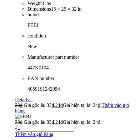
Weight
3 lbs
Dimensions
15 × 25 × 32 in
brand
FEBI
condition
New
Manufacturer part number
447K0104
EAN number
4059191242054
Details...
33
₫
Giá gốc là: 33₫.
24
₫
Giá hiện tại là: 24₫.
Thêm vào giỏ
hàng
33
₫
Giá gốc là: 33₫.
24
₫
Giá hiện tại là: 24₫.
-
+
Thêm vào giỏ hàng