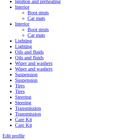
Ignition and preheating
Interior
Boot struts
Car mats
Interior
Boot struts
Car mats
Lighting
Lighting
Oils and fluids
Oils and fluids
Wiper and washers
Wiper and washers
Suspension
Suspension
Tires
Tires
Steering
Steering
Transmission
Transmission
Care Kit
Care Kit
Edit profile