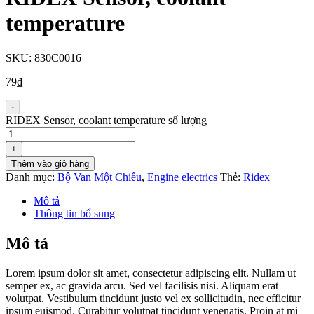
temperature
SKU:
830C0016
79
₫
-
RIDEX Sensor, coolant temperature số lượng
+
Thêm vào giỏ hàng
Danh mục:
Bộ Van Một Chiều
,
Engine electrics
Thẻ:
Ridex
Mô tả
Thông tin bổ sung
Mô tả
Lorem ipsum dolor sit amet, consectetur adipiscing elit. Nullam ut
semper ex, ac gravida arcu. Sed vel facilisis nisi. Aliquam erat
volutpat. Vestibulum tincidunt justo vel ex sollicitudin, nec efficitur
ipsum euismod. Curabitur volutpat tincidunt venenatis. Proin at mi