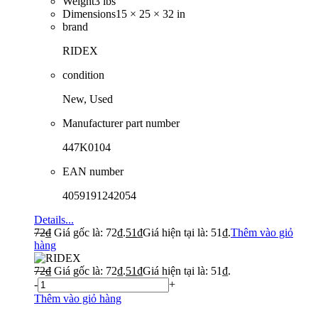
Weight
3 lbs
Dimensions
15 × 25 × 32 in
brand
RIDEX
condition
New, Used
Manufacturer part number
447K0104
EAN number
4059191242054
Details...
72
₫
Giá gốc là: 72₫.
51
₫
Giá hiện tại là: 51₫.
Thêm vào giỏ
hàng
72
₫
Giá gốc là: 72₫.
51
₫
Giá hiện tại là: 51₫.
-
+
Thêm vào giỏ hàng