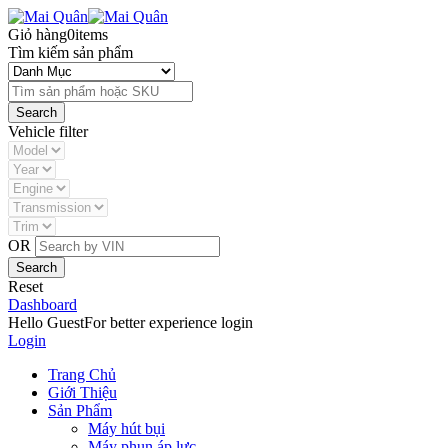
Giỏ hàng
0
items
Tìm kiếm sản phẩm
Vehicle filter
OR
Reset
Dashboard
Hello Guest
For better experience login
Login
Trang Chủ
Giới Thiệu
Sản Phẩm
Máy hút bụi
Máy phun áp lực