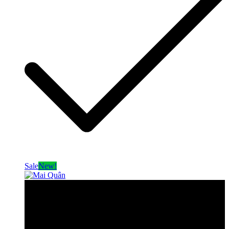
Sale
New!