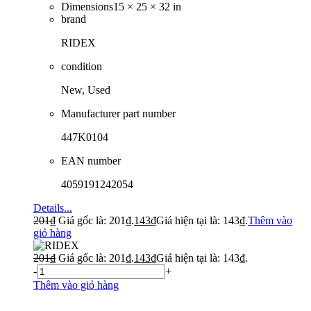
Dimensions
15 × 25 × 32 in
brand
RIDEX
condition
New, Used
Manufacturer part number
447K0104
EAN number
4059191242054
Details...
201
₫
Giá gốc là: 201₫.
143
₫
Giá hiện tại là: 143₫.
Thêm vào
giỏ hàng
201
₫
Giá gốc là: 201₫.
143
₫
Giá hiện tại là: 143₫.
-
+
Thêm vào giỏ hàng