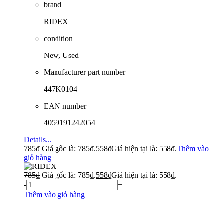
brand
RIDEX
condition
New, Used
Manufacturer part number
447K0104
EAN number
4059191242054
Details...
785
₫
Giá gốc là: 785₫.
558
₫
Giá hiện tại là: 558₫.
Thêm vào
giỏ hàng
785
₫
Giá gốc là: 785₫.
558
₫
Giá hiện tại là: 558₫.
-
+
Thêm vào giỏ hàng