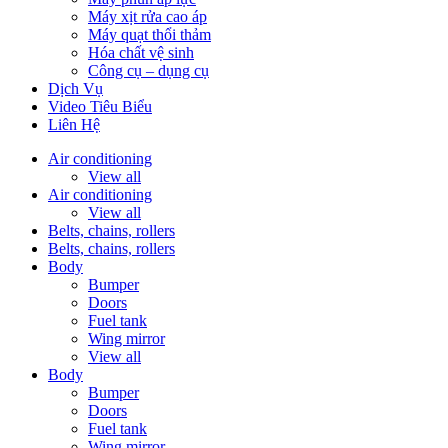
Máy xịt rửa cao áp
Máy quạt thổi thảm
Hóa chất vệ sinh
Công cụ – dụng cụ
Dịch Vụ
Video Tiêu Biểu
Liên Hệ
Air conditioning
View all
Air conditioning
View all
Belts, chains, rollers
Belts, chains, rollers
Body
Bumper
Doors
Fuel tank
Wing mirror
View all
Body
Bumper
Doors
Fuel tank
Wing mirror