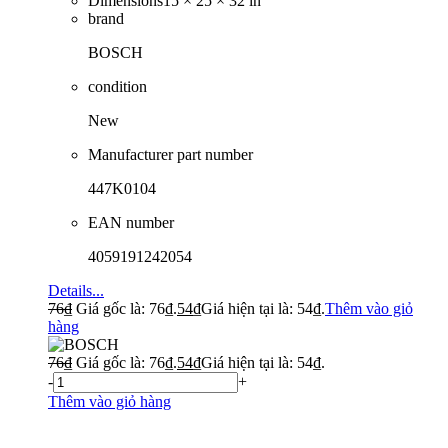
Dimensions
15 × 25 × 32 in
brand
BOSCH
condition
New
Manufacturer part number
447K0104
EAN number
4059191242054
Details...
76
₫
Giá gốc là: 76₫.
54
₫
Giá hiện tại là: 54₫.
Thêm vào giỏ
hàng
76
₫
Giá gốc là: 76₫.
54
₫
Giá hiện tại là: 54₫.
-
+
Thêm vào giỏ hàng