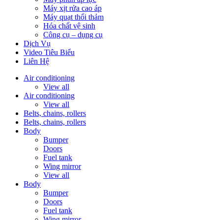
Máy xịt rửa cao áp
Máy quạt thổi thảm
Hóa chất vệ sinh
Công cụ – dụng cụ
Dịch Vụ
Video Tiêu Biểu
Liên Hệ
Air conditioning
View all
Air conditioning
View all
Belts, chains, rollers
Belts, chains, rollers
Body
Bumper
Doors
Fuel tank
Wing mirror
View all
Body
Bumper
Doors
Fuel tank
Wing mirror