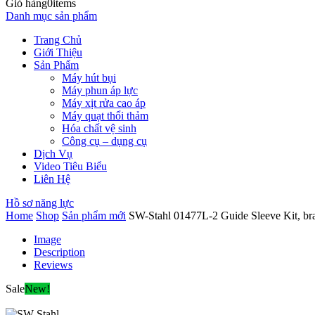
Giỏ hàng
0
items
Danh mục sản phẩm
Trang Chủ
Giới Thiệu
Sản Phẩm
Máy hút bụi
Máy phun áp lực
Máy xịt rửa cao áp
Máy quạt thổi thảm
Hóa chất vệ sinh
Công cụ – dụng cụ
Dịch Vụ
Video Tiêu Biểu
Liên Hệ
Hồ sơ năng lực
Home
Shop
Sản phẩm mới
SW-Stahl 01477L-2 Guide Sleeve Kit, bra
Image
Description
Reviews
Sale
New!