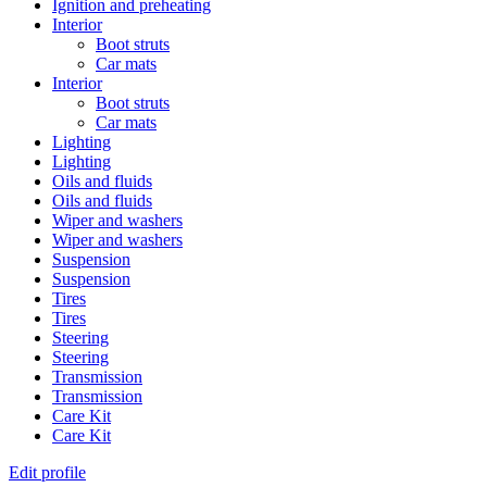
Ignition and preheating
Interior
Boot struts
Car mats
Interior
Boot struts
Car mats
Lighting
Lighting
Oils and fluids
Oils and fluids
Wiper and washers
Wiper and washers
Suspension
Suspension
Tires
Tires
Steering
Steering
Transmission
Transmission
Care Kit
Care Kit
Edit profile