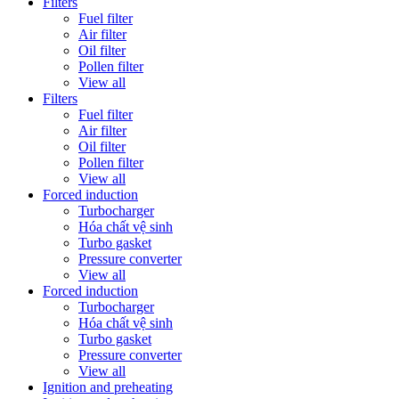
Filters
Fuel filter
Air filter
Oil filter
Pollen filter
View all
Filters
Fuel filter
Air filter
Oil filter
Pollen filter
View all
Forced induction
Turbocharger
Hóa chất vệ sinh
Turbo gasket
Pressure converter
View all
Forced induction
Turbocharger
Hóa chất vệ sinh
Turbo gasket
Pressure converter
View all
Ignition and preheating