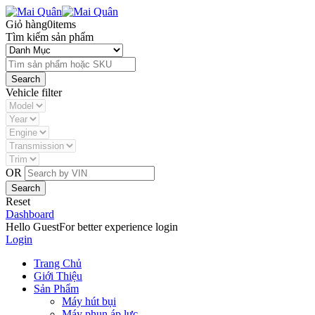
Giỏ hàng
0
items
Tìm kiếm sản phẩm
Vehicle filter
OR
Reset
Dashboard
Hello Guest
For better experience login
Login
Trang Chủ
Giới Thiệu
Sản Phẩm
Máy hút bụi
Máy phun áp lực