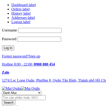
Dashboard label
Orders label
History label
Addresses label
Logout label
Username
Password
Forgot password?
Sign up
Hotline 8:00 - 22:00 /
0908 880 454
Zalo
1274 Lạc Long Quân, Phường 8, Quận Tân Bình, Thành phố Hồ Ch